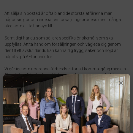
Att sälja sin bostad är ofta bland de största affärerna man
någonsin gör och innebär en försäljningsprocess med många
steg som att ta hänsyn till.
Samtidigt har du som säljare specifika önskemål som ska
uppfyllas. Att ta hand om försäljningen och vägleda dig genom
den till ett avslut där du kan känna dig trygg, säker och nöjd är
något vi på AFI brinner för.
Vi går igenom nogranna förberelser för att komma igång med din
försäljning. Därefter kan vi fokusera på att presentera det bästa
×
med din bostad, med hjälp av professionell fotografering och
styling om så önskas.
För att nå ut till så många köpare som möjligt marknadsför vi din
bostad på de stora bostadssajterna, på sociala medier och
skyltning i vår butik och vid din bostad. Vi kontaktar även alla våra
befintliga spekulanter som söker boende och tipsar om att
din bostad nu är till salu. Tillsammans med bilder och en
välarbetad beskrivning av bostaden sätter vi ihop annonser och